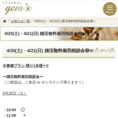
長崎県の婚活なら結婚相談所のマリッジカフェgem’ｓ（ジェムズ）
長崎県長崎市の結婚相談所マリッジカフェgem's(ジェムズ)
お知らせ一覧
お知らせ一覧
4/20(土)・4/21(日) 婚活無料個別相談会😄✨
4/20(土)・4/21(日) 婚活無料個別相談会😄✨
ホーム
ホーム
4/20(土)・4/21(日) 婚活無料個別相談会😄✨
4/20(土)・4/21(日) 婚活無料個別相談会😄✨
※春婚プラン 残り1名様〜‼️
〜婚活無料個別相談会〜
（ご相談は、ご来店 or オンラインで承ります！）
4月20日（土）
・10:00 ◯
・11:00 ×