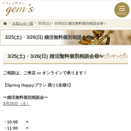
長崎県の婚活なら結婚相談所のマリッジカフェgem’ｓ（ジェムズ）
長崎県長崎市の結婚相談所マリッジカフェgem's(ジェムズ)
お知らせ一覧
お知らせ一覧
3/25(土)・3/26(日) 婚活無料個別相談会😄✨
3/25(土)・3/26(日) 婚活無料個別相談会😄✨
ホーム
ホーム
3/25(土)・3/26(日) 婚活無料個別相談会😄✨
3/25(土)・3/26(日) 婚活無料個別相談会😄✨
ご相談は、ご来店 or オンラインで承ります！
【Spring Happyプラン 残り1名様‼️】
〜婚活無料個別相談会〜
3月25日（土）
・10:00 ×
・11:00 ×