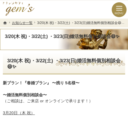
長崎県の婚活なら結婚相談所のマリッジカフェgem’ｓ（ジェムズ）
長崎県長崎市の結婚相談所マリッジカフェgem's(ジェムズ)
お知らせ一覧
お知らせ一覧
3/20(木 祝)・3/22(土) ・3/23(日)婚活無料個別相談会😄✨
3/20(木 祝)・3/22(土) ・3/23(日)婚活無料個別相談会😄✨
ホーム
ホーム
3/20(木 祝)・3/22(土) ・3/23(日)婚活無料個別相談会😄✨
3/20(木 祝)・3/22(土) ・3/23(日)婚活無料個別相談会
😄✨
新プラン！『春婚プラン』 〜残り 5名様〜
〜婚活無料個別相談会〜
（ご相談は、ご来店 or オンラインで承ります！）
3月20日（木 祝）