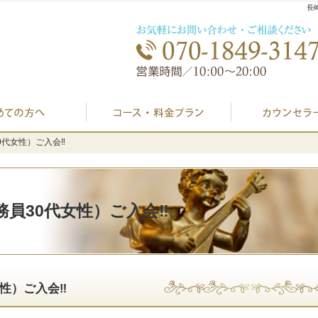
長
初めての方へ
プラン料金表・I
代女性）ご入会‼️
代女性）ご入会‼️
員30代女性）ご入会‼️
性）ご入会‼️