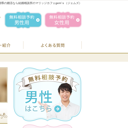
崎県の婚活なら結婚相談所のマリッジカフェgem’ｓ（ジェムズ）
1
お気軽にお問合せ・ご相談ください
営業時間／
無料相談予約男性用
無料相談予約女性用
070-1849-3147
定休日／
毎週
住所／
BJシステムのご案内
婚活カウンセラー紹介
よくある質問
お
07