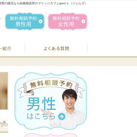
崎県の婚活なら結婚相談所のマリッジカフェgem’ｓ（ジェムズ）
1
お気軽にお問合せ・ご相談ください
営業時間／
無料相談予約男性用
無料相談予約女性用
070-1849-3147
定休日／
毎週
住所／
BJシステムのご案内
婚活カウンセラー紹介
よくある質問
お
07