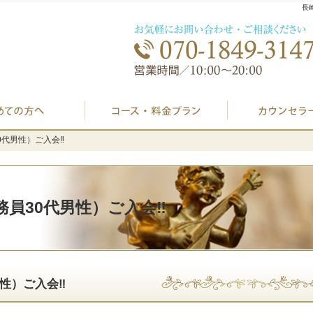
長
初めての方へ
プラン料金表・I
代男性）ご入会‼️
代男性）ご入会‼️
員30代男性）ご入会‼️
性）ご入会‼️