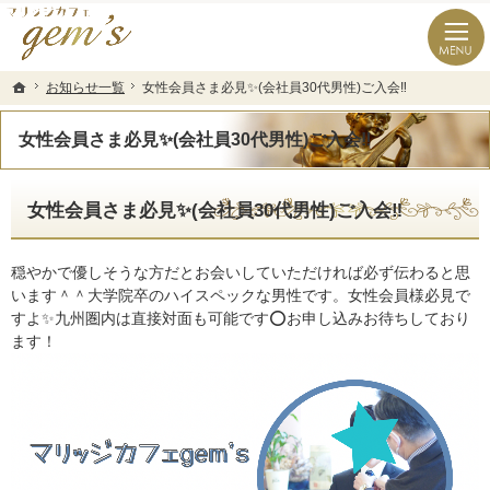
長崎県の婚活なら結婚相談所のマリッジカフェgem’ｓ（ジェムズ）
長崎県長崎市の結婚相談所マリッジカフェgem's(ジェムズ)
お知らせ一覧
お知らせ一覧
女性会員さま必見✨(会社員30代男性)ご入会‼️
女性会員さま必見✨(会社員30代男性)ご入会‼️
ホーム
ホーム
女性会員さま必見✨(会社員30代男性)ご入会‼️
女性会員さま必見✨(会社員30代男性)ご入会‼️
穏やかで優しそうな方だとお会いしていただければ必ず伝わると思
います＾＾大学院卒のハイスペックな男性です。女性会員様必見で
すよ✨九州圏内は直接対面も可能です⭕️お申し込みお待ちしており
ます！