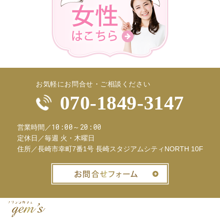
お気軽にお問合せ・ご相談ください
070-1849-3147
10:00～20:00
営業時間／
定休日／
毎週 火・木曜日
住所／
長崎市幸町7番1号 長崎スタジアムシティNORTH 10F
お問合せフ