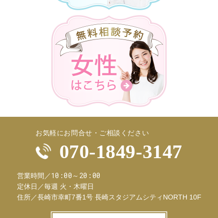
お気軽にお問合せ・ご相談ください
070-1849-3147
10:00～20:00
営業時間／
定休日／
毎週 火・木曜日
住所／
長崎市幸町7番1号 長崎スタジアムシティNORTH 10F
お問合せフ