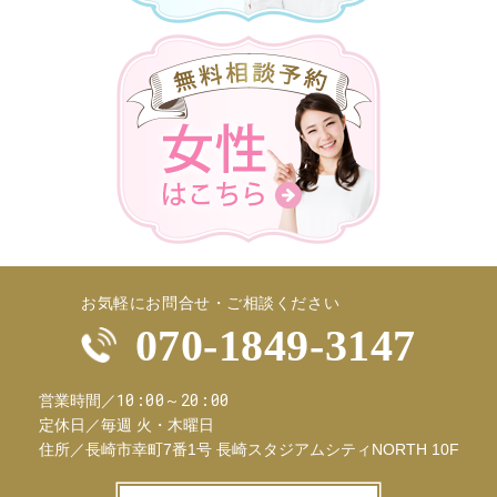
お気軽にお問合せ・ご相談ください
070-1849-3147
10:00～20:00
営業時間／
定休日／
毎週 火・木曜日
住所／
長崎市幸町7番1号 長崎スタジアムシティNORTH 10F
お問合せフ