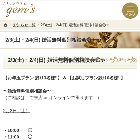
長崎県の婚活なら結婚相談所のマリッジカフェgem’ｓ（ジェムズ）
長崎県長崎市の結婚相談所マリッジカフェgem's(ジェムズ)
お知らせ一覧
お知らせ一覧
2/3(土)・2/4(日) 婚活無料個別相談会😄✨
2/3(土)・2/4(日) 婚活無料個別相談会😄✨
ホーム
ホーム
2/3(土)・2/4(日) 婚活無料個別相談会😄✨
2/3(土)・2/4(日) 婚活無料個別相談会😄✨
【お年玉プラン 残り3名様‼️】 & 【お試しプラン残り6名様‼️】
〜婚活無料個別相談会〜
（ご相談は、ご来店 or オンラインで承ります！）
2月3日（土）
・10:00 ◯
・11:00 ◯