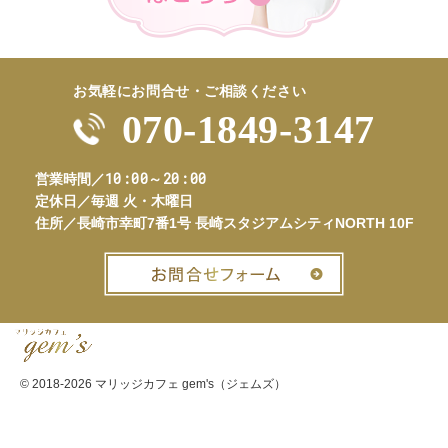
お気軽にお問合せ・ご相談ください
070-1849-3147
10:00～20:00
営業時間／
定休日／
毎週 火・木曜日
住所／
長崎市幸町7番1号 長崎スタジアムシティNORTH 10F
お問合せフ
© 2018-2026
マリッジカフェ gem's（ジェムズ）