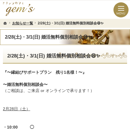
長崎県の婚活なら結婚相談所のマリッジカフェgem’ｓ（ジェムズ）
長崎県長崎市の結婚相談所マリッジカフェgem's(ジェムズ)
お知らせ一覧
お知らせ一覧
2/28(土)・3/1(日) 婚活無料個別相談会😄✨
2/28(土)・3/1(日) 婚活無料個別相談会😄✨
ホーム
ホーム
2/28(土)・3/1(日) 婚活無料個別相談会😄✨
2/28(土)・3/1(日) 婚活無料個別相談会😄✨
『〜縁結びサポートプラン 残り1名様！〜』
〜婚活無料個別相談会〜
（ご相談は、ご来店 or オンラインで承ります！）
2月28日（土）
・10:00 ◯