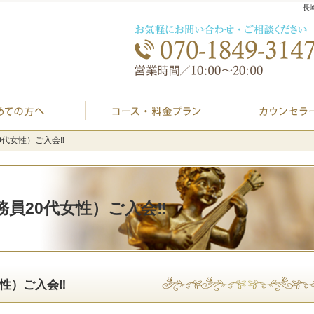
長
初めての方へ
プラン料金表・I
代女性）ご入会‼️
代女性）ご入会‼️
員20代女性）ご入会‼️
性）ご入会‼️