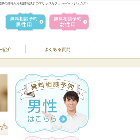
崎県の婚活なら結婚相談所のマリッジカフェgem’ｓ（ジェムズ）
1
お気軽にお問合せ・ご相談ください
営業時間／
無料相談予約男性用
無料相談予約女性用
070-1849-3147
定休日／
毎週
住所／
BJシステムのご案内
婚活カウンセラー紹介
よくある質問
お
07