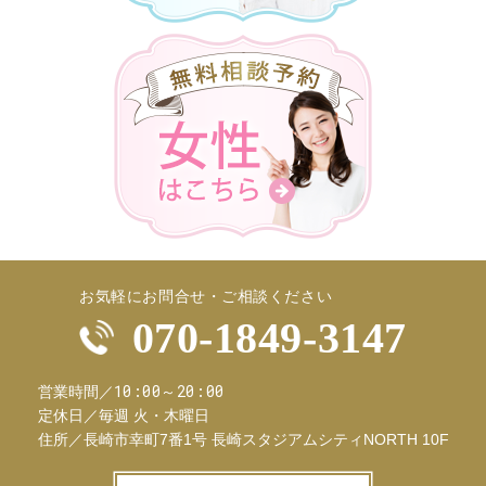
お気軽にお問合せ・ご相談ください
070-1849-3147
10:00～20:00
営業時間／
定休日／
毎週 火・木曜日
住所／
長崎市幸町7番1号 長崎スタジアムシティNORTH 10F
お問合せフ