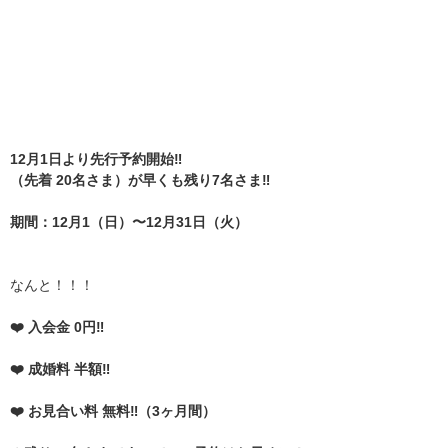
12月1日より先行予約開始‼️
（先着 20名さま）が早くも残り7名さま‼️
期間：12月1（日）〜12月31日（火）
なんと！！！
❤️ 入会金 0円‼️
❤️ 成婚料 半額‼️
❤️ お見合い料 無料‼️（3ヶ月間）