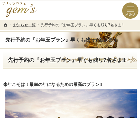
長崎県の婚活なら結婚相談所のマリッジカフェgem’ｓ（ジェムズ）
長崎県長崎市の結婚相談所マリッジカフェgem's(ジェムズ)
お知らせ一覧
お知らせ一覧
先行予約の『お年玉プラン』早くも残り7名さま‼️
先行予約の『お年玉プラン』早くも残り7名さま‼️
ホーム
ホーム
先行予約の『お年玉プラン』早くも残り7名さま‼️
先行予約の『お年玉プラン』早くも残り7名さま‼️
来年こそは！最幸の年になるための最高のプラン‼️