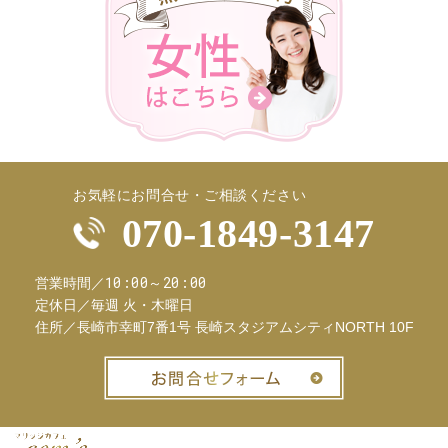
お気軽にお問合せ・ご相談ください
070-1849-3147
10:00～20:00
営業時間／
定休日／
毎週 火・木曜日
住所／
長崎市幸町7番1号 長崎スタジアムシティNORTH 10F
お問合せフ