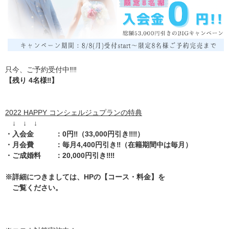
只今、ご予約受付中‼️‼️
【残り 4名様‼️】
2022 HAPPY コンシェルジュプランの特典
↓ ↓ ↓
・入会金 ：0円‼️（33,000円引き‼️‼️）
・月会費 ：毎月4,400円引き‼️（在籍期間中は毎月）
・ご成婚料 ：20,000円引き‼️‼️
※詳細につきましては、HPの【コース・料金】を
ご覧ください。