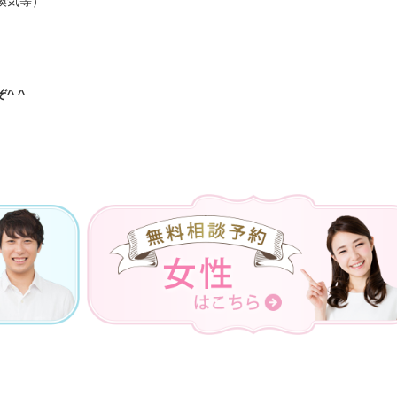
換気等）
^ ^