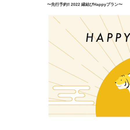
〜先行予約‼️ 2022 縁結びHappyプラン〜