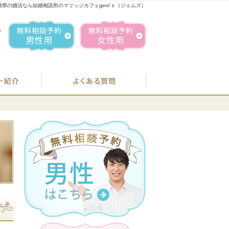
崎県の婚活なら結婚相談所のマリッジカフェgem’ｓ（ジェムズ）
1
お気軽にお問合せ・ご相談ください
営業時間／
無料相談予約男性用
無料相談予約女性用
070-1849-3147
定休日／
毎週
住所／
BJシステムのご案内
婚活カウンセラー紹介
よくある質問
お
07