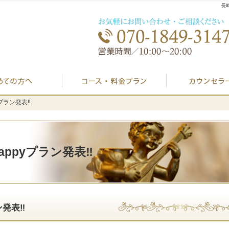
長
初めての方へ
プラン料金表・I
yプラン発表‼️
yプラン発表‼️
Happyプラン発表‼️
ン発表‼️