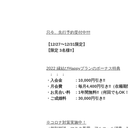
只今、先行予約受付中‼️‼️
【12/27〜12/31限定】
【限定 3名様‼️】
2022 縁結びHappyプランのボーナス特典
↓ ↓ ↓
・入会金 ：10,000円引き‼️
・月会費 ：毎月4,400円引き‼️（在籍
・お見合い料 ：1年間無料‼️（何回でもOK
・ご成婚料 ：30,000円引き‼️
※コロナ対策実施中！