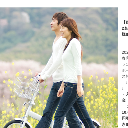
【
2名
様‼
20
春
ラ
ボ
ス
↓ 
・
10,
円
き‼️