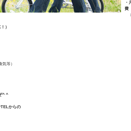
・
：
K！）
換気等）
^ ^
TELからの