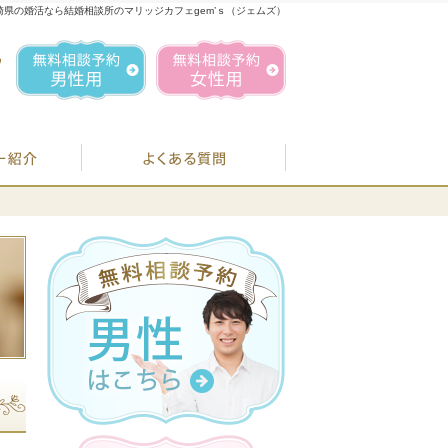
崎県の婚活なら結婚相談所のマリッジカフェgem’ｓ（ジェムズ）
1
お気軽にお問合せ・ご相談ください
営業時間／
無料相談予約男性用
無料相談予約女性用
070-1849-3147
定休日／
毎週
住所／
BJシステムのご案内
婚活カウンセラー紹介
よくある質問
お
07