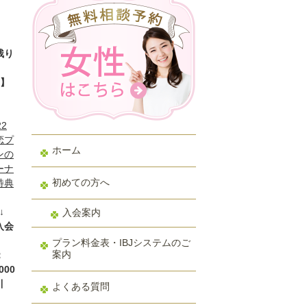
残り
️】
22
恋プ
ホーム
ンの
ーナ
初めての方へ
特典
↓
↓
入会案内
入会
金
プラン料金表・IBJシステムのご
案内
：
000
引
よくある質問