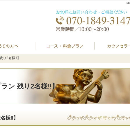
長
初めての方へ
プラン料金表・I
残り2名様‼️】
残り2名様‼️】
ラン 残り2名様‼️】
名様‼️】