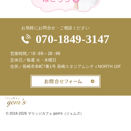
お気軽にお問合せ・ご相談ください
070-1849-3147
10:00～20:00
営業時間／
定休日／
毎週 火・木曜日
住所／
長崎市幸町7番1号 長崎スタジアムシティNORTH 10F
お問合せフ
© 2018-2026
マリッジカフェ gem's（ジェムズ）