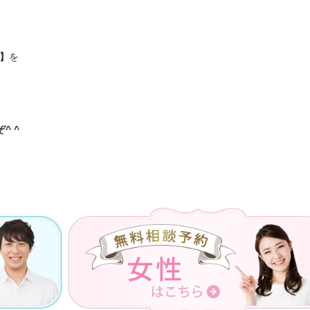
】
を
^ ^