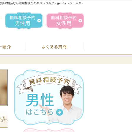
崎県の婚活なら結婚相談所のマリッジカフェgem’ｓ（ジェムズ）
1
お気軽にお問合せ・ご相談ください
営業時間／
無料相談予約男性用
無料相談予約女性用
070-1849-3147
定休日／
毎週
住所／
BJシステムのご案内
婚活カウンセラー紹介
よくある質問
お
07