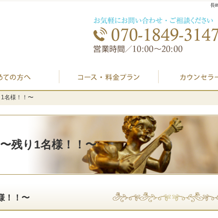
長
初めての方へ
プラン料金表・I
残り1名様！！〜
残り1名様！！〜
』〜残り1名様！！〜
名様！！〜