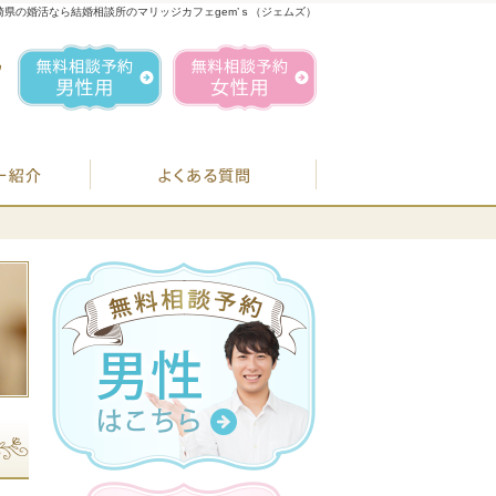
崎県の婚活なら結婚相談所のマリッジカフェgem’ｓ（ジェムズ）
1
お気軽にお問合せ・ご相談ください
営業時間／
無料相談予約男性用
無料相談予約女性用
070-1849-3147
定休日／
毎週
住所／
BJシステムのご案内
婚活カウンセラー紹介
よくある質問
お
07