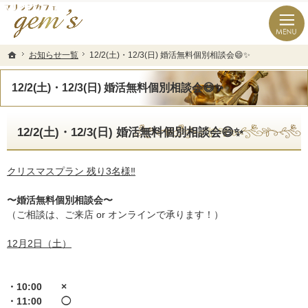
長崎県の婚活なら結婚相談所のマリッジカフェgem’ｓ（ジェムズ）
長崎県長崎市の結婚相談所マリッジカフェgem's(ジェムズ)
お知らせ一覧
お知らせ一覧
12/2(土)・12/3(日) 婚活無料個別相談会😄✨
12/2(土)・12/3(日) 婚活無料個別相談会😄✨
ホーム
ホーム
12/2(土)・12/3(日) 婚活無料個別相談会😄✨
12/2(土)・12/3(日) 婚活無料個別相談会😄✨
クリスマスプラン 残り3名様‼️
〜婚活無料個別相談会〜
（ご相談は、ご来店 or オンラインで承ります！）
12月2日（土）
・10:00 ×
・11:00 ◯