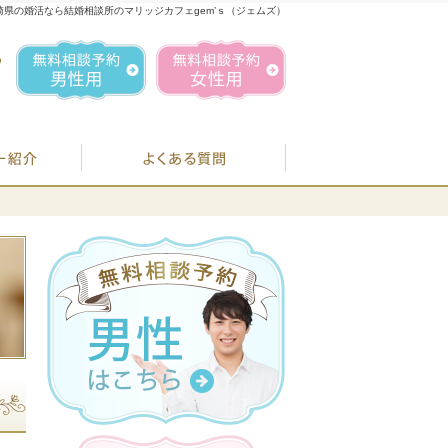
崎県の婚活なら結婚相談所のマリッジカフェgem’ｓ（ジェムズ）
1
お気軽にお問合せ・ご相談ください
営業時間／
無料相談予約男性用
無料相談予約女性用
070-1849-3147
定休日／
毎週
住所／
BJシステムのご案内
婚活カウンセラー紹介
よくある質問
お
07