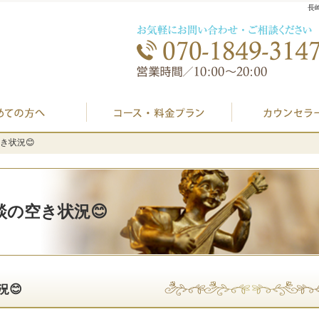
長
初めての方へ
プラン料金表・I
空き状況😊
空き状況😊
相談の空き状況😊
況😊