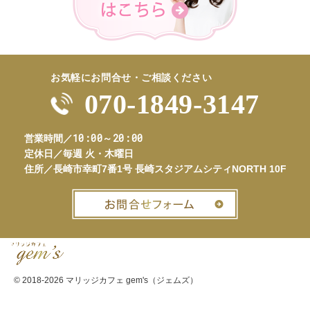
お気軽にお問合せ・ご相談ください
070-1849-3147
10:00～20:00
営業時間／
定休日／
毎週 火・木曜日
住所／
長崎市幸町7番1号 長崎スタジアムシティNORTH 10F
お問合せフ
© 2018-2026
マリッジカフェ gem's（ジェムズ）